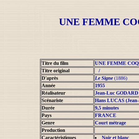
UNE FEMME CO
Titre du film
UNE FEMME COQ
Titre original
/
D'après
Le Signe
(1886)
Année
1955
Réalisateur
Jean-Luc GODARD
Scénariste
Hans LUCAS (Jean
Durée
9,5 minutes
Pays
FRANCE
Genre
Court métrage
Production
Caractéristiques
Noir et blanc