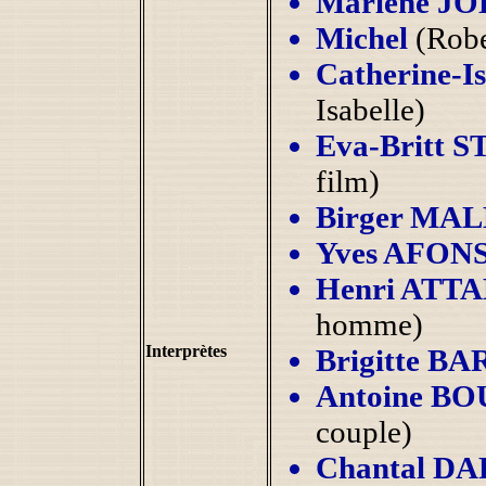
Marlène J
Michel
(Robe
Catherine-
Isabelle)
Eva-Britt
film)
Birger MA
Yves AFON
Henri ATTA
homme)
Interprètes
Brigitte B
Antoine B
couple)
Chantal D