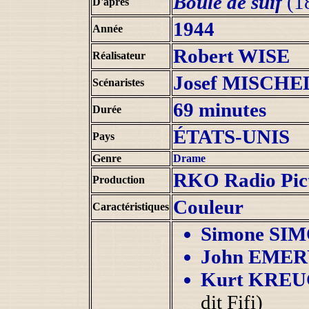
Boule de suif
(1
D'après
1944
Année
Robert WISE
Réalisateur
Josef MISCHE
Scénaristes
69 minutes
Durée
ÉTATS-UNIS
Pays
Genre
Drame
RKO Radio Pict
Production
Couleur
Caractéristiques
Simone SI
John EMER
Kurt KRE
dit Fifi)