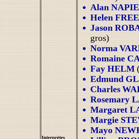
Alan NAPI
Helen FRE
Jason ROB
gros)
Norma VA
Romaine 
Fay HELM
Edmund G
Charles W
Rosemary 
Margaret 
Margie ST
Mayo NEW
Interprètes