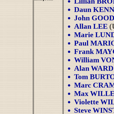
Lillian BR
Daun KEN
John GOO
Allan LEE
(
Marie LUN
Paul MARI
Frank MAY
William V
Alan WARD
Tom BURT
Marc CRA
Max WILL
Violette W
Steve WIN