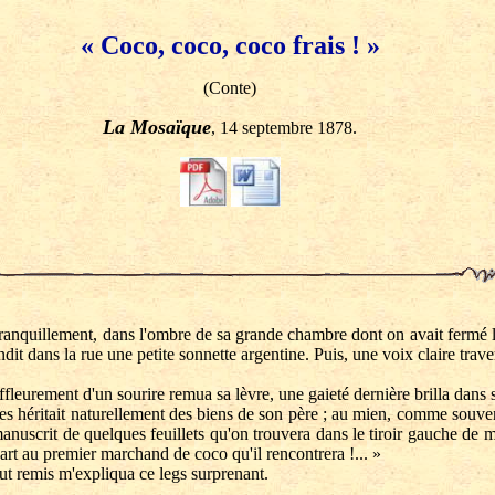
« Coco, coco, coco frais ! »
(Conte)
La Mosaïque
, 14 septembre 1878.
quillement, dans l'ombre de sa grande chambre dont on avait fermé les v
ndit dans la rue une petite sonnette argentine. Puis, une voix claire trave
ment d'un sourire remua sa lèvre, une gaieté dernière brilla dans son 
s héritait naturellement des biens de son père ; au mien, comme souven
anuscrit de quelques feuillets qu'on trouvera dans le tiroir gauche de mo
art au premier marchand de coco qu'il rencontrera !... »
t remis m'expliqua ce legs surprenant.