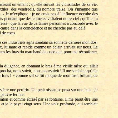
it un enfant ; qu'elle suivait les vicissitudes de sa vie,
extiles, des vendredis, du nombre treize. On s'imagine que
. - Je m'explique : je ne crois pas à l'influence occulte des
s pendant que des comètes visitaient notre ciel ; qu'il en a
reize ; que la vue de certaines personnes a concordé avec le
la cause dans la coïncidence et ne cherche pas au delà.
d de coco.
s industriels agita soudain sa sonnette derrière mon dos.
 luisante et rapide comme un éclair, arrivait sur nous. Le
 dans les bras du marchand de coco qui, pour me réconforter,
a diligence, en donnant le bras à ma vieille mère qui allait
procha, nous suivit, nous poursuivit ! Il me semblait qu'elle
o frais ! » comme s'il se fût moqué de mon fusil brillant, de
 être une perdrix. Un petit oiseau se posa sur une haie ; je
n pauvre fermier.
âton et comme écrasé par sa fontaine. Il me parut être une
 et je le payai vingt sous. Une voix profonde, qui semblait