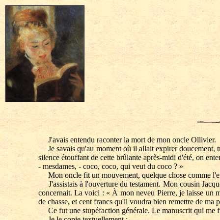
J'avais entendu raconter la mort de mon oncle Ollivier.
Je savais qu'au moment où il allait expirer doucement, tran
silence étouffant de cette brûlante après-midi d'été, on ente
- mesdames, - coco, coco, qui veut du coco ? »
Mon oncle fit un mouvement, quelque chose comme l'effleure
J'assistais à l'ouverture du testament. Mon cousin Jacque
concernait. La voici : « À mon neveu Pierre, je laisse un m
de chasse, et cent francs qu'il voudra bien remettre de ma p
Ce fut une stupéfaction générale. Le manuscrit qui me fu
Je le copie textuellement :