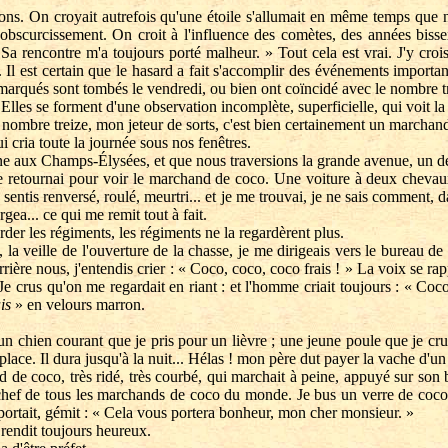
 On croyait autrefois qu'une étoile s'allumait en même temps que naissa
obscurcissement. On croit à l'influence des comètes, des années biss
 Sa rencontre m'a toujours porté malheur. » Tout cela est vrai. J'y crois
 Il est certain que le hasard a fait s'accomplir des événements important
emarqués sont tombés le vendredi, ou bien ont coïncidé avec le nombre t
ns. Elles se forment d'une observation incomplète, superficielle, qui voit 
bre treize, mon jeteur de sorts, c'est bien certainement un marchan
 cria toute la journée sous nos fenêtres.
ux Champs-Élysées, et que nous traversions la grande avenue, un de ce
e retournai pour voir le marchand de coco. Une voiture à deux chevaux,
sentis renversé, roulé, meurtri... et je me trouvai, je ne sais comment,
gea... ce qui me remit tout à fait.
er les régiments, les régiments ne la regardèrent plus.
a veille de l'ouverture de la chasse, je me dirigeais vers le bureau de l
ière nous, j'entendis crier : « Coco, coco, coco frais ! » La voix se rap
. Je crus qu'on me regardait en riant : et l'homme criait toujours : « Coc
is
» en velours marron.
 chien courant que je pris pour un lièvre ; une jeune poule que je crus
 place. Il dura jusqu'à la nuit... Hélas ! mon père dut payer la vache d'u
e coco, très ridé, très courbé, qui marchait à peine, appuyé sur son b
d chef de tous les marchands de coco du monde. Je bus un verre de coco
 portait, gémit : « Cela vous portera bonheur, mon cher monsieur. »
endit toujours heureux.