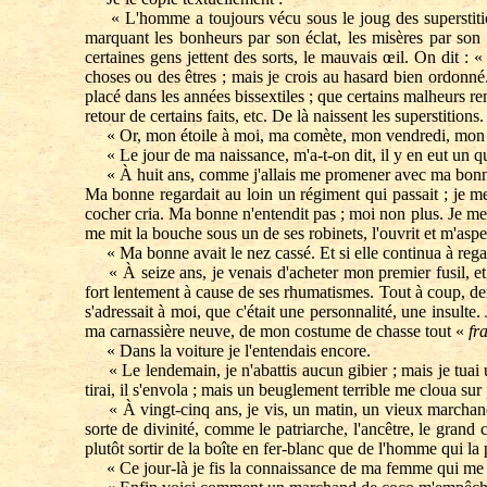
« L'homme a toujours vécu sous le joug des superstitions.
marquant les bonheurs par son éclat, les misères par son 
certaines gens jettent des sorts, le mauvais œil. On dit : «
choses ou des êtres ; mais je crois au hasard bien ordonné.
placé dans les années bissextiles ; que certains malheurs r
retour de certains faits, etc. De là naissent les superstitio
« Or, mon étoile à moi, ma comète, mon vendredi, mon nom
« Le jour de ma naissance, m'a-t-on dit, il y en eut un qui
« À huit ans, comme j'allais me promener avec ma bonne a
Ma bonne regardait au loin un régiment qui passait ; je m
cocher cria. Ma bonne n'entendit pas ; moi non plus. Je me 
me mit la bouche sous un de ses robinets, l'ouvrit et m'asper
« Ma bonne avait le nez cassé. Et si elle continua à regard
« À seize ans, je venais d'acheter mon premier fusil, et, l
fort lentement à cause de ses rhumatismes. Tout à coup, derr
s'adressait à moi, que c'était une personnalité, une insulte
ma carnassière neuve, de mon costume de chasse tout «
fra
« Dans la voiture je l'entendais encore.
« Le lendemain, je n'abattis aucun gibier ; mais je tuai un
tirai, il s'envola ; mais un beuglement terrible me cloua sur
« À vingt-cinq ans, je vis, un matin, un vieux marchand d
sorte de divinité, comme le patriarche, l'ancêtre, le gran
plutôt sortir de la boîte en fer-blanc que de l'homme qui la
« Ce jour-là je fis la connaissance de ma femme qui me r