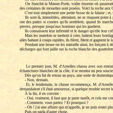
On franchit la Manne-Porte, voûte énorme où passerait un 
des centaines de mouettes sont posées. Voici la roche aux 
C'est tout simplement une petite bosse de la falaise ; et, s
Ils sont là, immobiles, attendant, ne se risquant point à pa
ont des pattes si courtes qu'ils semblent, quand ils march
pierres, presque jusqu'aux hommes qui les guettent.
Ils connaissent leur infirmité et le danger qu'elle leur crée
Mais les matelots se mettent à crier, battent leurs bordages 
ailes battant à coups rapides, ils filent, filent et gagnent le
Pendant une heure on les mitraille ainsi, les forçant à dégu
décharges qui font jaillir sur la roche blanche des gouttelet
Le premier jour, M. d'Arnelles chassa avec son entrain ha
échancrures blanches de la côte, il se montra un peu soucie
Dès qu'on fut de retour au pays, une sorte de domestique en 
- Non, demain.
Et, le lendemain, la chasse recommença. M. d'Arnelles, ce
demandaient s'il était amoureux, si quelque trouble secret lu
À la fin, il en convint :
- Oui, vraiment, il faut que je parte tantôt, et cela me con
- Comment, vous partez ? Et pourquoi ?
- Oh ! j'ai une affaire qui m'appelle, je ne puis rester pl
Puis on parla d'autre chose.