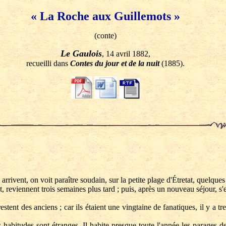
« La Roche aux Guillemots »
(conte)
Le Gaulois
, 14 avril 1882,
recueilli dans
Contes du jour et de la nuit
(1885).
rrivent, on voit paraître soudain, sur la petite plage d'Étretat, quelques
t, reviennent trois semaines plus tard ; puis, après un nouveau séjour, s
ent des anciens ; car ils étaient une vingtaine de fanatiques, il y a tr
abitudes sont étranges. Il habite presque toute l'année les parages de