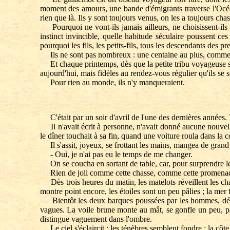
moment des amours, une bande d'émigrants traverse l'Océan,
rien que là. Ils y sont toujours venus, on les a toujours chass
Pourquoi ne vont-ils jamais ailleurs, ne choisissent-ils 
instinct invincible, quelle habitude séculaire poussent ce
pourquoi les fils, les petits-fils, tous les descendants des p
Ils ne sont pas nombreux : une centaine au plus, comme si 
Et chaque printemps, dès que la petite tribu voyageuse s'es
aujourd'hui, mais fidèles au rendez-vous régulier qu'ils se 
Pour rien au monde, ils n'y manqueraient.
C'était par un soir d'avril de l'une des dernières années. 
Il n'avait écrit à personne, n'avait donné aucune nouvelle !
le dîner touchait à sa fin, quand une voiture roula dans la cou
Il s'assit, joyeux, se frottant les mains, mangea de grand 
- Oui, je n'ai pas eu le temps de me changer.
On se coucha en sortant de table, car, pour surprendre les o
Rien de joli comme cette chasse, comme cette promenad
Dès trois heures du matin, les matelots réveillent les chas
montre point encore, les étoiles sont un peu pâlies ; la mer f
Bientôt les deux barques poussées par les hommes, dévalen
vagues. La voile brune monte au mât, se gonfle un peu, p
distingue vaguement dans l'ombre.
Le ciel s'éclaircit ; les ténèbres semblent fondre ; la côt