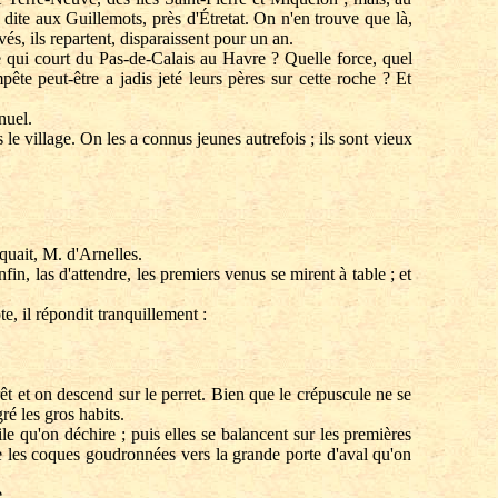
dite aux Guillemots, près d'Étretat. On n'en trouve que là,
evés, ils repartent, disparaissent pour un an.
e qui court du Pas-de-Calais au Havre ? Quelle force, quel
ête peut-être a jadis jeté leurs pères sur cette roche ? Et
nuel.
e village. On les a connus jeunes autrefois ; ils sont vieux
quait, M. d'Arnelles.
in, las d'attendre, les premiers venus se mirent à table ; et
, il répondit tranquillement :
êt et on descend sur le perret. Bien que le crépuscule ne se
ré les gros habits.
 qu'on déchire ; puis elles se balancent sur les premières
 les coques goudronnées vers la grande porte d'aval qu'on
.