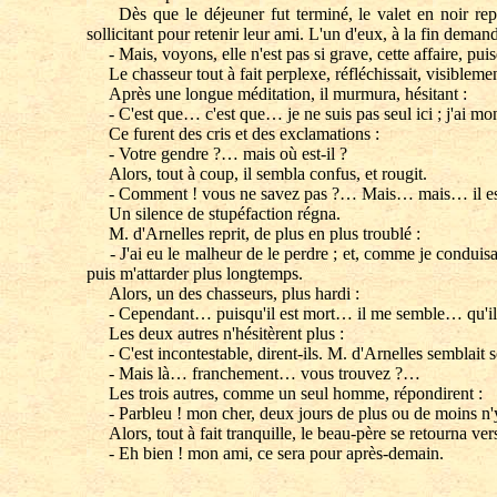
Dès que le déjeuner fut terminé, le valet en noir reparut.
sollicitant pour retenir leur ami. L'un d'eux, à la fin demand
- Mais, voyons, elle n'est pas si grave, cette affaire, pui
Le chasseur tout à fait perplexe, réfléchissait, visiblement
Après une longue méditation, il murmura, hésitant :
- C'est que… c'est que… je ne suis pas seul ici ; j'ai mo
Ce furent des cris et des exclamations :
- Votre gendre ?… mais où est-il ?
Alors, tout à coup, il sembla confus, et rougit.
- Comment ! vous ne savez pas ?… Mais… mais… il est so
Un silence de stupéfaction régna.
M. d'Arnelles reprit, de plus en plus troublé :
- J'ai eu le malheur de le perdre ; et, comme je conduisai
puis m'attarder plus longtemps.
Alors, un des chasseurs, plus hardi :
- Cependant… puisqu'il est mort… il me semble… qu'il pe
Les deux autres n'hésitèrent plus :
- C'est incontestable, dirent-ils. M. d'Arnelles semblait s
- Mais là… franchement… vous trouvez ?…
Les trois autres, comme un seul homme, répondirent :
- Parbleu ! mon cher, deux jours de plus ou de moins n'y 
Alors, tout à fait tranquille, le beau-père se retourna ver
- Eh bien ! mon ami, ce sera pour après-demain.