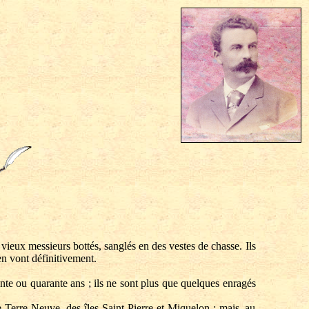
 vieux messieurs bottés, sanglés en des vestes de chasse. Ils
'en vont définitivement.
ente ou quarante ans ; ils ne sont plus que quelques enragés
 Terre-Neuve, des îles Saint-Pierre et Miquelon ; mais, au