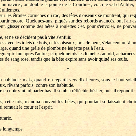
navire ; on double la pointe de la Courtine ; voici le val d'Antifer
Guillemots.
ur les étroites corniches du roc, des têtes d'oiseaux se montrent, qui re
rtir encore. Quelques-uns, piqués sur des rebords avancés, ont l'air assi
ent, glisser comme des bêtes à roulettes ; et, pour s'envoler, ne pouva
, et ne se décident pas à vite s'enfuir.
avec les tolets de bois, et les oiseaux, pris de peur, s'élancent un à un,
 large, quand une grêle de plombs ne les jette pas à l'eau.
erpir l'un après l'autre ; et quelquefois les femelles au nid, acharnées
tes de sang rose, tandis que la bête expire sans avoir quitté ses œufs.
*
bituel ; mais, quand on repartit vers dix heures, sous le haut soleil r
ux, rêvant parfois, contre son habitude.
noir vint lui parler bas. Il sembla réfléchir, hésiter, puis il répondit :
tte fois, manqua souvent les bêtes, qui pourtant se laissaient choir p
i remuait le cœur et l'esprit.
trarie.
us longtemps.