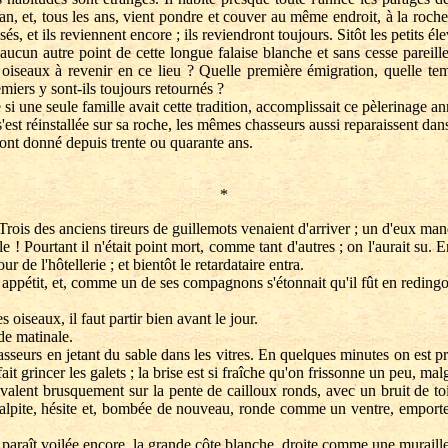
 et, tous les ans, vient pondre et couver au même endroit, à la roche 
és, et ils reviennent encore ; ils reviendront toujours. Sitôt les petits él
aucun autre point de cette longue falaise blanche et sans cesse pareill
s oiseaux à revenir en ce lieu ? Quelle première émigration, quelle temp
remiers y sont-ils toujours retournés ?
une seule famille avait cette tradition, accomplissait ce pèlerinage an
t réinstallée sur sa roche, les mêmes chasseurs aussi reparaissent dans l
sont donné depuis trente ou quarante ans.
*
Trois des anciens tireurs de guillemots venaient d'arriver ; un d'eux man
 Pourtant il n'était point mort, comme tant d'autres ; on l'aurait su. Enf
r de l'hôtellerie ; et bientôt le retardataire entra.
appétit, et, comme un de ses compagnons s'étonnait qu'il fût en redingote
iseaux, il faut partir bien avant le jour.
e matinale.
seurs en jetant du sable dans les vitres. En quelques minutes on est pr
ait grincer les galets ; la brise est si fraîche qu'on frissonne un peu, malg
t brusquement sur la pente de cailloux ronds, avec un bruit de toile
alpite, hésite et, bombée de nouveau, ronde comme un ventre, emporte
e paraît voilée encore, la grande côte blanche, droite comme une muraille