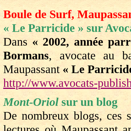
Boule de Surf, Maupassan
« Le Parricide » sur Avo
Dans
« 2002, année parr
Bormans
, avocate au b
Maupassant
« Le Parricid
http://www.avocats-publis
Mont-Oriol
sur un blog
De nombreux blogs, ces si
lectures où Maupassant ap