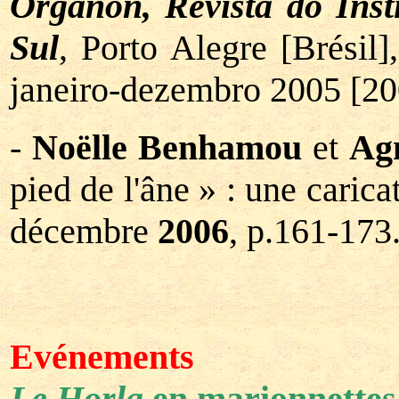
Organon, Revista do Inst
Sul
, Porto Alegre [Brésil
janeiro-dezembro 2005 [20
-
Noëlle Benhamou
et
Ag
pied de l'âne » : une caric
décembre
2006
, p.161-173
Evénements
Le Horla
en marionnettes