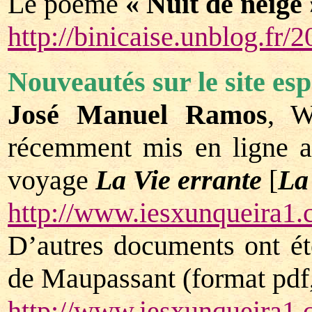
Le poème
« Nuit de neige 
http://binicaise.unblog.fr
Nouveautés sur le site es
José Manuel Ramos
, W
récemment mis en ligne 
voyage
La Vie errante
[
La
http://www.iesxunqueira1.
D’autres documents ont été
de Maupassant (format pdf,
http://www.iesxunqueira1