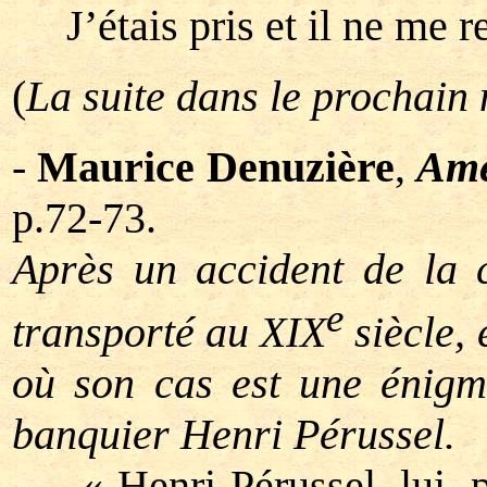
J’étais pris et il ne me res
(
La suite dans le prochai
-
Maurice Denuzière
,
Amé
p.72-73.
Après un accident de la c
e
transporté au XIX
siècle, 
où son cas est une énigme
banquier Henri Pérussel.
« Henri Pérussel, lui, pen