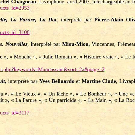
chel Chaigneau
, Livraphone, avril 2007, téléchargeable au 
ducts_id=2953
elle, La Parure, La Dot
, interprété par
Pierre-Alain Oli
ducts_id=3108
s. Nouvelles
, interprété par
Miou-Miou
, Vincennes, Frémea
re », « Mouche », « Julie Romain », « Histoire vraie », « Le
sult.php?keywords=Maupassant&sort=2a&page=2
uit
, interprété par
Yves Belluardo
et
Martine Clude
, Livrap
eu », « Le Vieux », « Un lâche », « Le Bonheur », « Une ven
t », « La Parure », « Un parricide », « La Main », « La Roc
ducts_id=3117