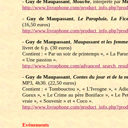
-
Guy de Maupassant
,
Mouche
, interprété par
Mi
http://www.livraphone.com/product_info.php?pro
-
Guy de Maupassant
,
Le Parapluie, La Fic
(16,50 euros)
http://www.livraphone.com/product_info.php?pro
-
Guy de Maupassant
,
Maupassant et les femme
livret de 6 p. (30 euros)
Contient : « Par un soir de printemps », « La Paru
« Une passion ».
http://www.livraphone.com/advanced_search_re
-
Guy de Maupassant
,
Contes du jour et de la n
MP3, 4h30. (22,50 euros)
Contient : « Tombouctou », « L’Ivrogne », « Adi
Gueux », « Le Crime au père Boniface », « Le Peti
vraie », « Souvenir » et « Coco ».
http://www.livraphone.com/product_info.php?pro
Evénements