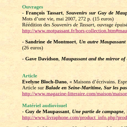
Ouvrages
-
François Tassart
,
Souvenirs sur Guy de Maup
Mots d’une vie, mai 2007, 272 p. (15 euros)
Réédition des
Souvenirs de Tassart
, ouvrage épuis
http://www.motpassant.fr/hors-collection.htm#mau
-
Sandrine de Montmort
,
Un autre Maupassant :
(26 euros)
-
Gave Davidson
,
Maupassant and the mirror of 
Article
Evelyne Bloch-Dano
, « Maisons d’écrivains. Esp
Article sur
Balade en Seine-Maritime, Sur les pas
http://www.magazine-litteraire.com/maison/maiso
Matériel audiovisuel
-
Guy de Maupassant
,
Une partie de campagne
,
http://www.livraphone.com/product_info.php?pro