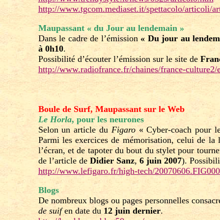
http://www.tgcom.mediaset.it/spettacolo/articoli/a
Maupassant « du Jour au lendemain »
Dans le cadre de l’émission
« Du jour au lendem
à 0h10
.
Possibilité d’écouter l’émission sur le site de
Fran
http://www.radiofrance.fr/chaines/france-culture
Boule de Surf, Maupassant sur le Web
Le Horla
, pour les neurones
Selon un article du
Figaro
« Cyber-coach pour les
Parmi les exercices de mémorisation, celui de la 
l’écran, et de tapoter du bout du stylet pour tourne
de l’article de
Didier Sanz
,
6 juin 2007
). Possibili
http://www.lefigaro.fr/high-tech/20070606.FIG0
Blogs
De nombreux blogs ou pages personnelles consacre
de suif
en date du
12 juin dernier
.