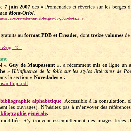
le
7 juin 2007
des « Promenades et rêveries sur les berges d
oman
Mont-Oriol
.
ades-et-reveries-sur-les-berges-du-gour-de-tazenat
 gratuits au
format PDB et Ereader
, dont
treize volumes
de
g=fr&pg=451
ant
ol
« Guy de Maupassant »
, a récemment mis en ligne un a
che »
[
L’influence de la folie sur les styles littéraires de 
ans la section
« Novedades »
:
s/influjo.pdf
e
bibliographie alphabétique
. Accessible à la consultation,
ent les ouvrages). N’hésitez pas à m’envoyer des références p
ibliographie générale
.
modifiée. S’y trouvent essentiellement des images tirées 