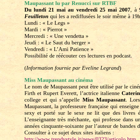
Maupassant lu par Renucci sur RTBF
Du lundi 21 mai au vendredi 25 mai 2007
, à
Feuilleton
qui les a rediffusées le soir même à 19
Lundi : « Le Legs »
Mardi : « Pierrot »
Mercredi : « Une vendetta »
Jeudi : « Le Saut du berger »
Vendredi : « L’Ami Patience »
Possibilité de réécouter ces lectures en podcast.
(
Information fournie par Eveline Legrand
)
Miss Maupassant au cinéma
Le nom de Maupassant peut être utilisé par le cin
Firth et Rupert Everett, l’actrice italienne
Caterin
college et qui s’appelle
Miss Maupassant
. Lor
Maupassant, la professeure française qui enseigne
sexy et porté sur le sexe ne lit que des livres
L’enseignante très méchante, qui professe dans une
années cinquante-soixante par l’auteur de bandes 
Consulter à ce sujet deux sites italiens :
http://www.trendystyle.it/news/0323/articolo.htm