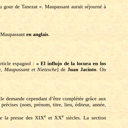
u gour de Tanezat ». Maupassant aurait séjourné à
 Maupassant
en anglais
.
rticle espagnol :
« El influjo de la locura en los
Poe, Maupassant et Nietzsche
] de
Juan Jacinto
. On
 elle demande cependant d’être complétée grâce aux
récises (nom, prénom, titre, lieu, éditeur, année,
e
e
de la presse des XIX
et XX
siècles. La section