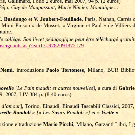
ris, Gallimard, Folio 2 euros, mai 2007, 94 p. (2 euros)
e Péju, Guy de Maupassant, Marie Nimier, Montaigne…
. Busdongo
et
V. Joubert-Fouillade
, Paris, Nathan, Carrés 
« Mimi Pinson » de Musset, « Virginie et Paul » de Villiers 
taire.
e collège. Son livret pédagogique peut être téléchargé gratuit
_enseignants.asp?ean13=9782091872179
 Nemi
, introduzione
Paolo Tortonese
, Milano, BUR Bibliot
novelle
[
Le Pain maudit et autres nouvelles
], a cura di
Gabrie
9, 2007, LIV-384 p. (8,40 euros)
 d’amour
], Torino, Einaudi, Einaudi Tascabili Classici, 2007
orelle Rondoli »
[« Les Sœurs Rondoli »] et
« Yvette »
.
duzione e traduzione
Mario Picchi
, Milano, Garzanti Libri, I 