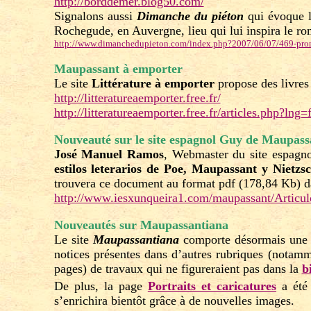
http://borddemer.blog50.com/
Signalons aussi
Dimanche du piéton
qui évoque 
Rochegude, en Auvergne, lieu qui lui inspira le r
http://www.dimanchedupieton.com/index.php?2007/06/07/469-promen
Maupassant à emporter
Le site
Littérature à emporter
propose des livres
http://litteratureaemporter.free.fr/
http://litteratureaemporter.free.fr/articles.php?ln
Nouveauté sur le site espagnol Guy de Maupass
José Manuel Ramos
, Webmaster du site espagn
estilos leterarios de Poe, Maupassant y Nietzs
trouvera ce document au format pdf (178,84 Kb) d
http://www.iesxunqueira1.com/maupassant/Articulo
Nouveautés sur Maupassantiana
Le site
Maupassantiana
comporte désormais un
notices présentes dans d’autres rubriques (notamm
pages) de travaux qui ne figureraient pas dans la
b
De plus, la page
Portraits et caricatures
a été 
s’enrichira bientôt grâce à de nouvelles images.