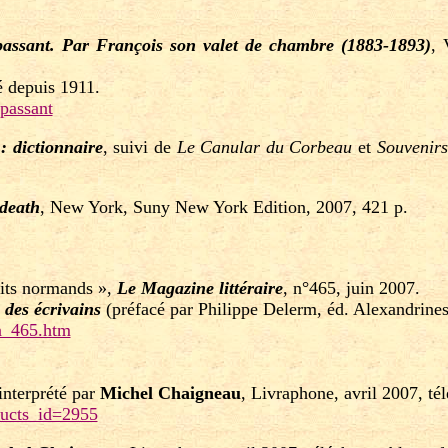
assant. Par François son valet de chambre (1883-1893)
, 
é depuis 1911.
passant
 dictionnaire
, suivi de
Le Canular du Corbeau
et
Souvenir
death
, New York, Suny New York Edition, 2007, 421 p.
rits normands »,
Le Magazine littéraire
, n°465, juin 2007.
 des écrivains
(préfacé par Philippe Delerm, éd. Alexandrines,
n_465.htm
 interprété par
Michel Chaigneau
, Livraphone, avril 2007, t
ducts_id=2955