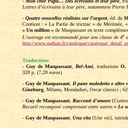
-
Mon cher Papa… Des écrivains et leur père
, Pa
Lettres d’écrivains à leur père, notamment Pierr
-
Quatre nouvelles réalistes sur l’argent
, éd. de
M
Contient : « La Partie de trictrac » de Mérimée, 
« Un million »
de Maupassant en texte complémen
e
L’ouvrage est recommandé pour une classe de 4
d
http://www.nathan.fr/catalogue/catalogue_detail
Traductions
-
Guy de Maupassant
,
Bel-Ami
, traduzione
O.
320 p. (7,20 euros)
-
Guy de Maupassant
,
Il pane maledetto e altre 
Ginzburg
, Milano, Mondadori, Oscar classici ; 62
-
Guy de Maupassant
,
Racconti d’amore
[
Contes
Recueil recomposé comprenant entre autres
« Le s
-
Guy de Maupassant
,
Una vita
[
Une vie
], intro