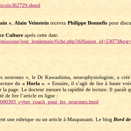
rticolo362729.shtml
ain »
,
Alain Veinstein
recevra
Philippe Bonnefis
pour disc
ce Culture
après cette date.
2/emissions/jour_lendemain/fiche.php?diffusion_id=53073&pg=
 neurones », le Dr Kawashima, neurophysiologiste, a créé d
lecture du
« Horla »
. « Ensuite, il s’agit de lire à haute vo
r la page. Le docteur mesure la rapidité de lecture. Il paraît qu
té de lire l’article en ligne :
00000303_cyber_coach_pour_les_neurones.html
nt une rubrique ou un article à Maupassant. Le blog
Bord de