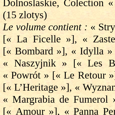
Dolnoslaskie, Colection «
(15 zlotys)
Le volume contient :
« Stry
[« La Ficelle »], « Zas
[« Bombard »], « Idylla » 
« Naszyjnik » [« Les Bi
« Powrót » [« Le Retour »
[« L’Heritage »], « Wyznan
« Margrabia de Fumerol 
[« Amour »], « Panna Per