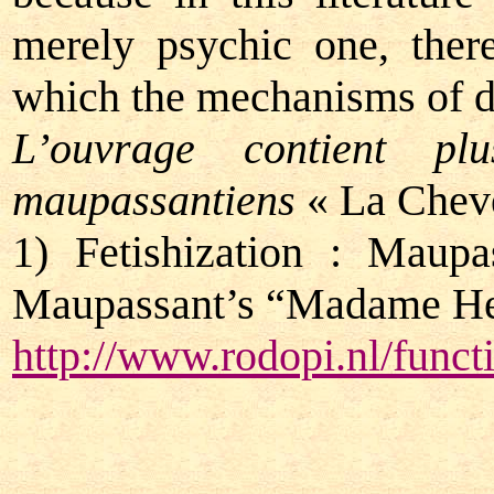
merely psychic one, there
which the mechanisms of de
L’ouvrage contient pl
maupassantiens
« La Chev
1) Fetishization : Maup
Maupassant’s “Madame Her
http://www.rodopi.nl/fu