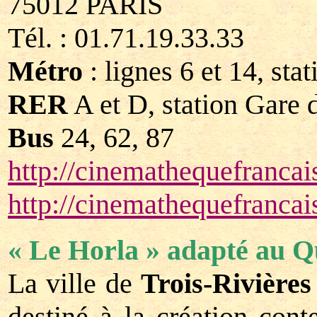
75012 PARIS
Tél. : 01.71.19.33.33
Métro
: lignes 6 et 14, sta
RER
A et D, station Gare 
Bus
24, 62, 87
http://cinemathequefrancais
http://cinemathequefrancai
« Le Horla » adapté au 
La ville de
Trois-Rivières
destiné à la création con