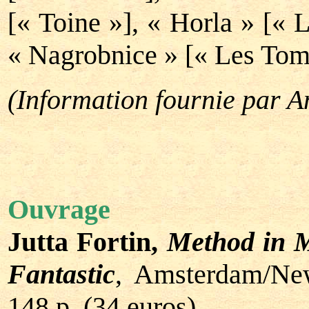
[« Toine »], « Horla » [«
« Nagrobnice » [« Les Tom
(Information fournie par 
Ouvrage
Jutta Fortin,
Method in M
Fantastic
, Amsterdam/New
148 p. (34 euros)