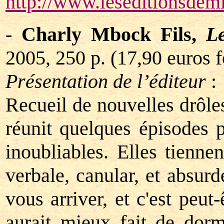
http://www.leseditionsdemi
-
Charly Mbock Fils,
L
2005, 250 p. (17,90 euros f
Présentation de l’éditeur
:
Recueil de nouvelles drôles
réunit quelques épisodes pa
inoubliables. Elles tienne
verbale, canular, et absurd
vous arriver, et c'est peu
aurait mieux fait de dorm