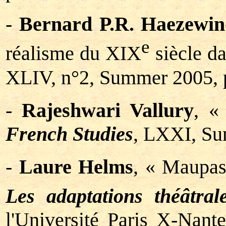
-
Bernard P.R. Haezewin
e
réalisme du XIX
siècle da
XLIV, n°2, Summer 2005, 
-
Rajeshwari Vallury
, 
French Studies
, LXXI, Su
-
Laure Helms
, « Maupas
Les adaptations théâtra
l'Université Paris X-Nant