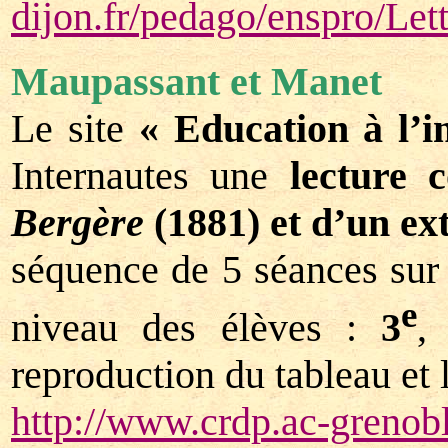
dijon.fr/pedago/enspro/Le
Maupassant et Manet
Le site
« Education à l
Internautes une
lecture
Bergère
(1881) et d’un ex
séquence de 5 séances sur l
e
niveau des élèves :
3
reproduction du tableau et 
http://www.crdp.ac-grenob