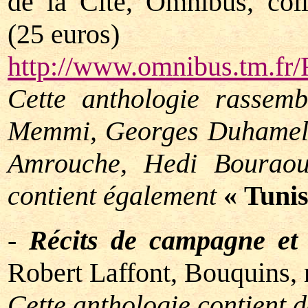
de la Cité, Omnibus, col
(25 euros)
http://www.omnibus.tm.fr/F
Cette anthologie rassem
Memmi, Georges Duhamel, 
Amrouche, Hedi Bouraoui
contient également
« Tunis
-
Récits de campagne et
Robert Laffont, Bouquins,
Cette anthologie contient 